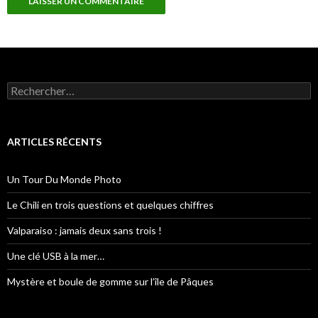
R
e
c
h
e
ARTICLES RÉCENTS
r
c
h
Un Tour Du Monde Photo
e
r
Le Chili en trois questions et quelques chiffres
:
Valparaiso : jamais deux sans trois !
Une clé USB à la mer…
Mystère et boule de gomme sur l’île de Pâques