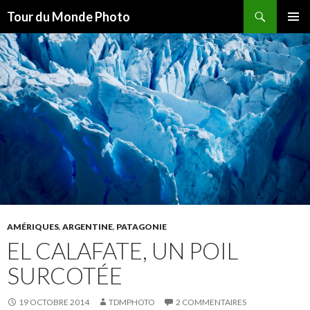
Recherche
Tour du Monde Photo
ALLER
MENU
AU
PRINCI
CONTENU
AMÉRIQUES
,
ARGENTINE
,
PATAGONIE
EL CALAFATE, UN POIL
SURCOTÉE
19 OCTOBRE 2014
TDMPHOTO
2 COMMENTAIRES