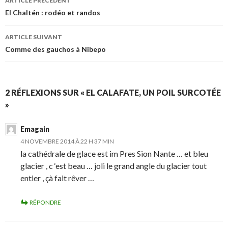
ARTICLE PRÉCÉDENT
Navigation
El Chaltén : rodéo et randos
des
ARTICLE SUIVANT
articles
Comme des gauchos à Nibepo
2 RÉFLEXIONS SUR « EL CALAFATE, UN POIL SURCOTÉE
»
Emagain
4 NOVEMBRE 2014 À 22 H 37 MIN
la cathédrale de glace est im Pres Sion Nante … et bleu
glacier , c ‘est beau … joli le grand angle du glacier tout
entier , çà fait rêver …
RÉPONDRE