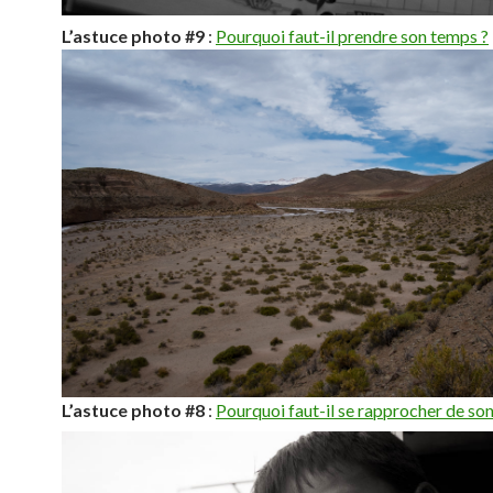
L’astuce photo #9
:
Pourquoi faut-il prendre son temps ?
L’astuce photo #8
:
Pourquoi faut-il se rapprocher de son