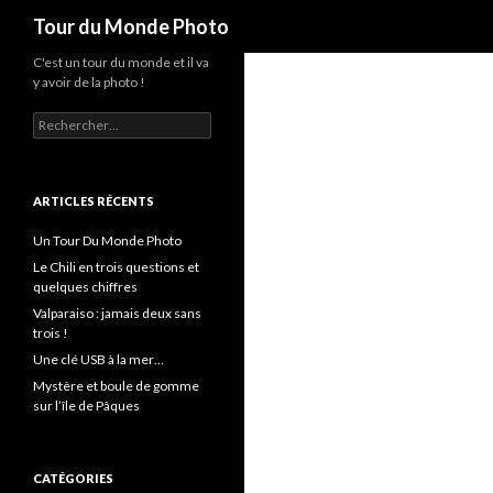
Recherche
Tour du Monde Photo
C'est un tour du monde et il va
y avoir de la photo !
R
e
c
h
e
ARTICLES RÉCENTS
r
c
Un Tour Du Monde Photo
h
Le Chili en trois questions et
e
quelques chiffres
r
Valparaiso : jamais deux sans
trois !
:
Une clé USB à la mer…
Mystère et boule de gomme
sur l’île de Pâques
CATÉGORIES