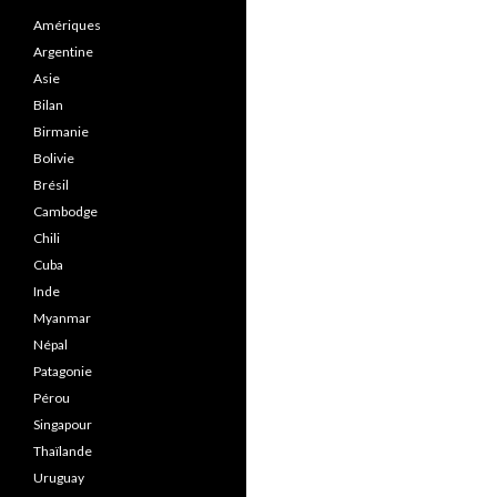
Amériques
Argentine
Asie
Bilan
Birmanie
Bolivie
Brésil
Cambodge
Chili
Cuba
Inde
Myanmar
Népal
Patagonie
Pérou
Singapour
Thaïlande
Uruguay