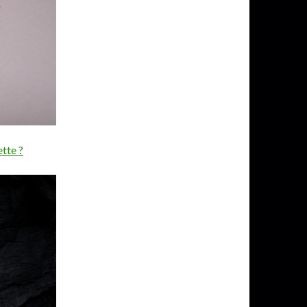
tte ?