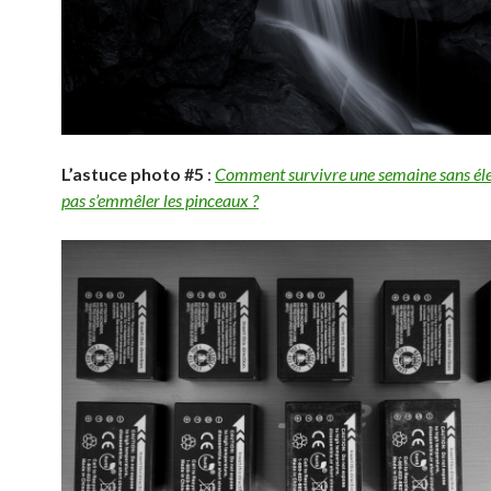
L’astuce photo #5
:
Comment survivre une semaine sans élec
pas s’emmêler les pinceaux ?