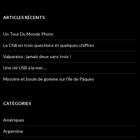
c
h
e
ARTICLES RÉCENTS
r
c
h
Un Tour Du Monde Photo
e
r
Le Chili en trois questions et quelques chiffres
:
Valparaiso : jamais deux sans trois !
Une clé USB à la mer…
Mystère et boule de gomme sur l’île de Pâques
CATÉGORIES
Amériques
Argentine