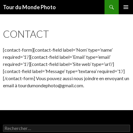
Recherche
Tour du Monde Photo
ALLER
MENU
AU
PRINCI
CONTENU
CONTACT
[contact-form][contact-field label=’Nom’ type=’name’
required=’1’/][contact-field label=’Email’ type=’email’
required=’1’/][contact-field label=’Site web’ type=’url’/]
[contact-field label=’Message’ type=’textarea’ required=’1’/]
[/contact-form] Vous pouvez aussi nous joindre en envoyant un
email à tourdumondephoto@gmail.com.
R
e