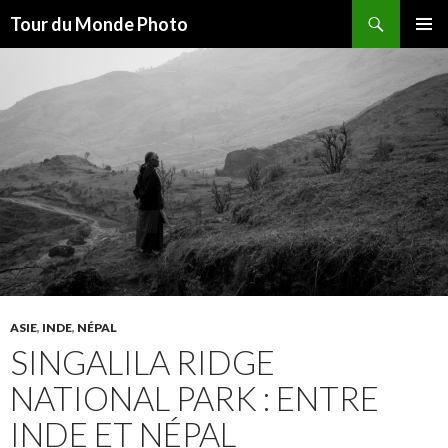
Recherche
Tour du Monde Photo
ALLER
MENU
AU
PRINCI
CONTENU
ASIE
,
INDE
,
NÉPAL
SINGALILA RIDGE
NATIONAL PARK : ENTRE
INDE ET NÉPAL