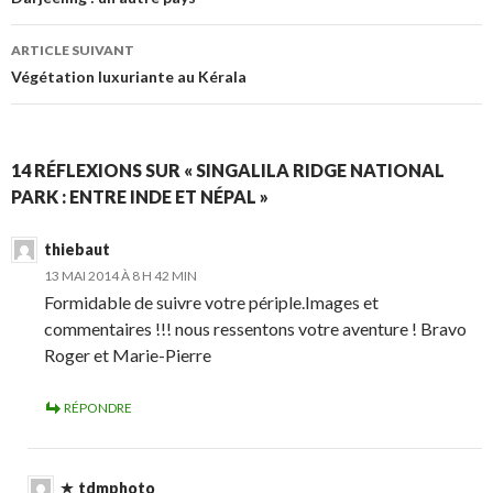
Navigation
des
ARTICLE SUIVANT
articles
Végétation luxuriante au Kérala
14 RÉFLEXIONS SUR « SINGALILA RIDGE NATIONAL
PARK : ENTRE INDE ET NÉPAL »
thiebaut
13 MAI 2014 À 8 H 42 MIN
Formidable de suivre votre périple.Images et
commentaires !!! nous ressentons votre aventure ! Bravo
Roger et Marie-Pierre
RÉPONDRE
tdmphoto