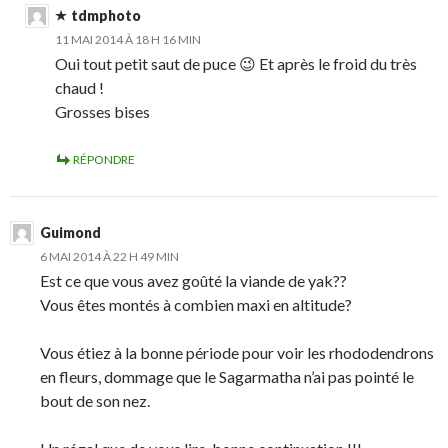
tdmphoto
11 MAI 2014 À 18 H 16 MIN
Oui tout petit saut de puce 😉 Et après le froid du très
chaud !
Grosses bises
RÉPONDRE
Guimond
6 MAI 2014 À 22 H 49 MIN
Est ce que vous avez goûté la viande de yak??
Vous êtes montés à combien maxi en altitude?
Vous étiez à la bonne période pour voir les rhododendrons
en fleurs, dommage que le Sagarmatha n’ai pas pointé le
bout de son nez.