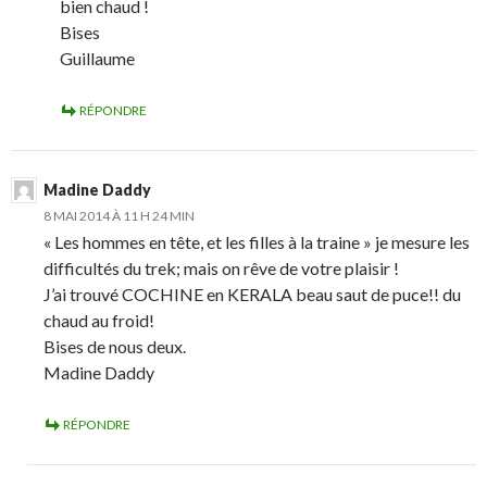
bien chaud !
Bises
Guillaume
RÉPONDRE
Madine Daddy
8 MAI 2014 À 11 H 24 MIN
« Les hommes en tête, et les filles à la traine » je mesure les
difficultés du trek; mais on rêve de votre plaisir !
J’ai trouvé COCHINE en KERALA beau saut de puce!! du
chaud au froid!
Bises de nous deux.
Madine Daddy
RÉPONDRE