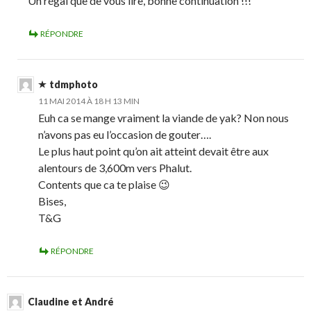
Un régal que de vous lire, bonne continuation !!!
RÉPONDRE
tdmphoto
11 MAI 2014 À 18 H 13 MIN
Euh ca se mange vraiment la viande de yak? Non nous
n’avons pas eu l’occasion de gouter….
Le plus haut point qu’on ait atteint devait être aux
alentours de 3,600m vers Phalut.
Contents que ca te plaise 😉
Bises,
T&G
RÉPONDRE
Claudine et André