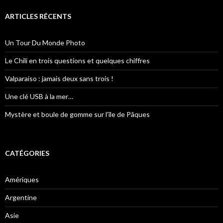
h
e
ARTICLES RÉCENTS
r
c
h
Un Tour Du Monde Photo
e
r
Le Chili en trois questions et quelques chiffres
:
Valparaiso : jamais deux sans trois !
Une clé USB à la mer…
Mystère et boule de gomme sur l’île de Pâques
CATÉGORIES
Amériques
Argentine
Asie