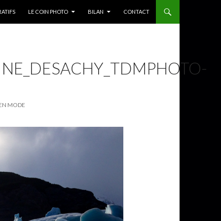
RATIFS
LE COIN PHOTO
BILAN
CONTACT
AINE_DESACHY_TDMPHOTO-
E EN MODE