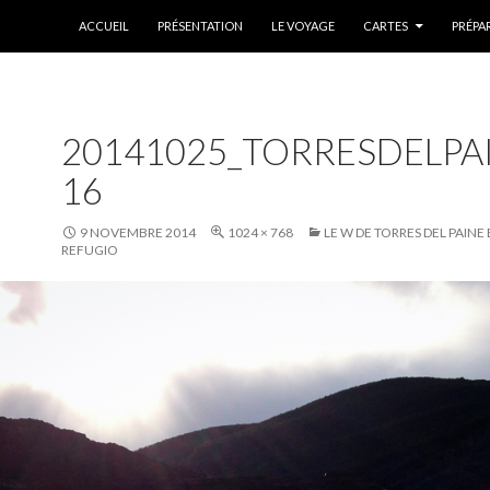
ALLER AU CONTENU
ACCUEIL
PRÉSENTATION
LE VOYAGE
CARTES
PRÉPA
20141025_TORRESDELP
16
9 NOVEMBRE 2014
1024 × 768
LE W DE TORRES DEL PAIN
REFUGIO