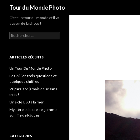
Recherche
Tour du Monde Photo
C'est un tour du monde et il va
y avoir de la photo !
R
e
c
h
e
ARTICLES RÉCENTS
r
c
Un Tour Du Monde Photo
h
Le Chili en trois questions et
e
quelques chiffres
r
Valparaiso : jamais deux sans
trois !
:
Une clé USB à la mer…
Mystère et boule de gomme
sur l’île de Pâques
CATÉGORIES