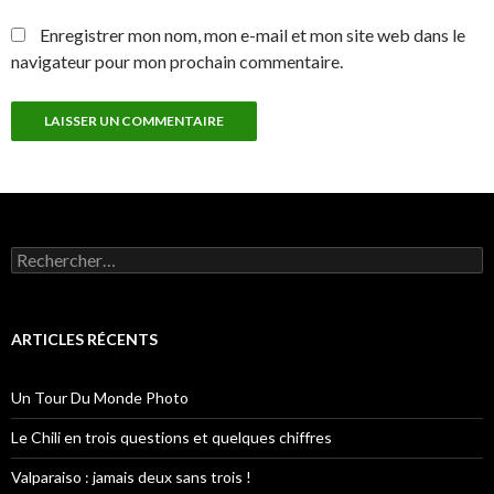
Enregistrer mon nom, mon e-mail et mon site web dans le
navigateur pour mon prochain commentaire.
R
e
c
h
e
ARTICLES RÉCENTS
r
c
h
Un Tour Du Monde Photo
e
r
Le Chili en trois questions et quelques chiffres
:
Valparaiso : jamais deux sans trois !