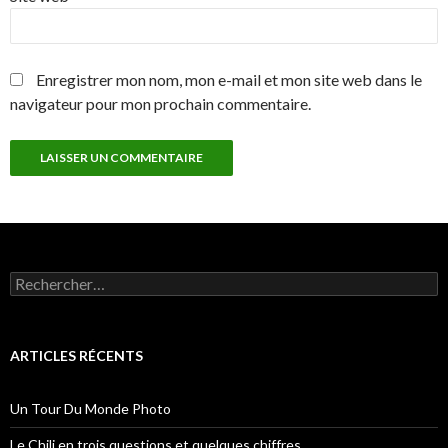
Enregistrer mon nom, mon e-mail et mon site web dans le
navigateur pour mon prochain commentaire.
R
e
c
h
e
ARTICLES RÉCENTS
r
c
h
Un Tour Du Monde Photo
e
r
Le Chili en trois questions et quelques chiffres