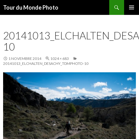
Recherche
Tour du Monde Photo
ALLER
MENU
AU
PRINCI
CONTENU
20141013_ELCHALTEN_DES
10
1 NOVEMBRE 2014
1024 × 683
20141013_ELCHALTEN_DESACHY_TDMPHOTO-10